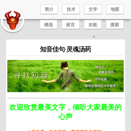
简介
技术
文学
地图
精选
留言
友链
搜索
知音佳句·灵魂汤药
欢迎欣赏最美文字，倾听大家最美的
心声