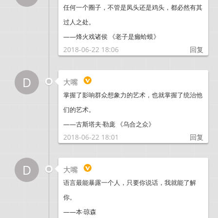
任何一个圈子，不管是凤头还是鸡头，都必然有其
过人之处。
——烽火戏诸侯 《老子是癞蛤蟆》
2018-06-22 18:06
回复
D
大嘴
掌握了影响群众想象力的艺术，也就掌握了统治他
们的艺术。
——古斯塔夫·勒庞 《乌合之众》
2018-06-22 18:01
回复
D
大嘴
语言最能暴露一个人，只要你说话，我就能了解
你。
——本·琼森