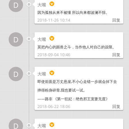
D
大嘴
因为孤独从来不被懂 所以向来都波澜不惊。
2018-11-26 10:14
回复
D
大嘴
莫把内心的困兽之斗，当作他人对自己的设限。
2018-09-04 10:46
回复
D
大嘴
即使前面是万丈悬崖,不小心走错一步就会掉下去
摔得粉身碎骨,我也要试一试。
——路非 《第一狂妃：绝色邪王宠妻无度》
2018-06-22 18:06
回复
D
大嘴