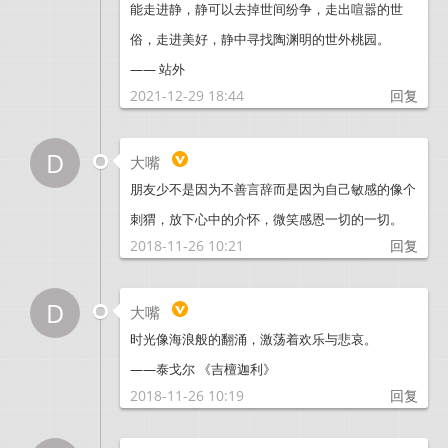
能走进静，静可以去掉世间纷争，走出喧嚣的世
俗，走进美好，静中寻找陶渊明的世外桃园。
—— 站外
2021-12-29 18:44
回复
D
大嘴
朋友少不是因为不善言辞而是因为自己敏感的像个
刺猬，放下心中的介怀，微笑感恩一切的一切。
2018-11-26 10:21
回复
D
大嘴
时光像海浪般的翻涌，激荡着欢乐与悲哀。
——泰戈尔 《吉檀迦利》
2018-11-26 10:19
回复