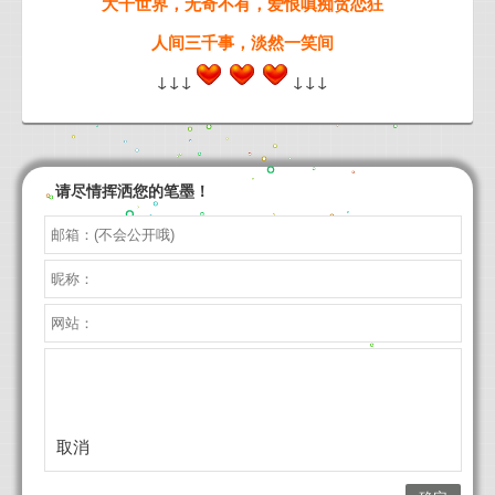
大千世界，无奇不有，爱恨嗔痴贪恋狂
人间三千事，淡然一笑间
↓↓↓
↓↓↓
请尽情挥洒您的笔墨！
取消