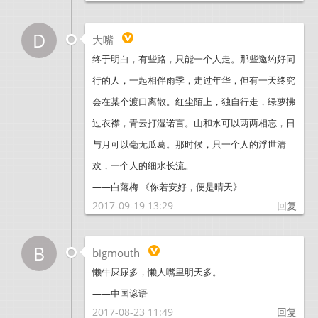
D
大嘴
终于明白，有些路，只能一个人走。那些邀约好同
行的人，一起相伴雨季，走过年华，但有一天终究
会在某个渡口离散。红尘陌上，独自行走，绿萝拂
过衣襟，青云打湿诺言。山和水可以两两相忘，日
与月可以毫无瓜葛。那时候，只一个人的浮世清
欢，一个人的细水长流。
——白落梅 《你若安好，便是晴天》
2017-09-19 13:29
回复
B
bigmouth
懒牛屎尿多，懒人嘴里明天多。
——中国谚语
2017-08-23 11:49
回复