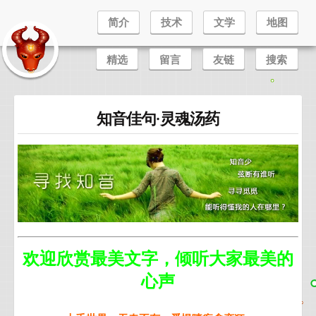
简介
技术
文学
地图
精选
留言
友链
搜索
知音佳句·灵魂汤药
欢迎欣赏最美文字，倾听大家最美的
心声