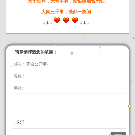
大千世界，无奇不有，爱恨嗔痴贪恋狂
人间三千事，淡然一笑间
↓↓↓
↓↓↓
请尽情挥洒您的笔墨！
取消