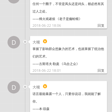
任何一个圈子，不管是凤头还是鸡头，都必然有其
过人之处。
——烽火戏诸侯 《老子是癞蛤蟆》
2018-06-22 18:06
回复
D
大嘴
掌握了影响群众想象力的艺术，也就掌握了统治他
们的艺术。
——古斯塔夫·勒庞 《乌合之众》
2018-06-22 18:01
回复
D
大嘴
语言最能暴露一个人，只要你说话，我就能了解
你。
——本·琼森