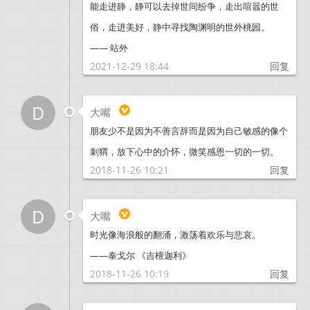
能走进静，静可以去掉世间纷争，走出喧嚣的世
俗，走进美好，静中寻找陶渊明的世外桃园。
—— 站外
2021-12-29 18:44
回复
D
大嘴
朋友少不是因为不善言辞而是因为自己敏感的像个
刺猬，放下心中的介怀，微笑感恩一切的一切。
2018-11-26 10:21
回复
D
大嘴
时光像海浪般的翻涌，激荡着欢乐与悲哀。
——泰戈尔 《吉檀迦利》
2018-11-26 10:19
回复