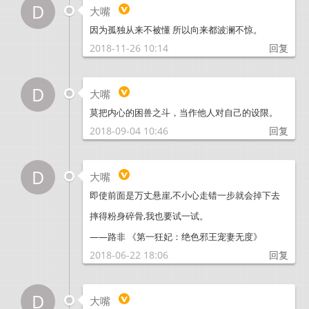
D
大嘴
因为孤独从来不被懂 所以向来都波澜不惊。
2018-11-26 10:14
回复
D
大嘴
莫把内心的困兽之斗，当作他人对自己的设限。
2018-09-04 10:46
回复
D
大嘴
即使前面是万丈悬崖,不小心走错一步就会掉下去
摔得粉身碎骨,我也要试一试。
——路非 《第一狂妃：绝色邪王宠妻无度》
2018-06-22 18:06
回复
D
大嘴