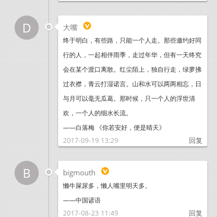
D
大嘴
终于明白，有些路，只能一个人走。那些邀约好同
行的人，一起相伴雨季，走过年华，但有一天终究
会在某个渡口离散。红尘陌上，独自行走，绿萝拂
过衣襟，青云打湿诺言。山和水可以两两相忘，日
与月可以毫无瓜葛。那时候，只一个人的浮世清
欢，一个人的细水长流。
——白落梅 《你若安好，便是晴天》
2017-09-19 13:29
回复
B
bigmouth
懒牛屎尿多，懒人嘴里明天多。
——中国谚语
2017-08-23 11:49
回复