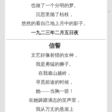
也做了一个分明的梦。
沉思里抛了枯枝，
悠然的看自己地上月中的影子。
一九二三年二月五日夜
信誓
文艺好像射猎的女神，
我是勇猛的狮子。
在我逾山越岭，
寻觅前途的时候，
她——当胸一箭！
在她踌躇满志的笑声里，
我从万丈的悬崖上