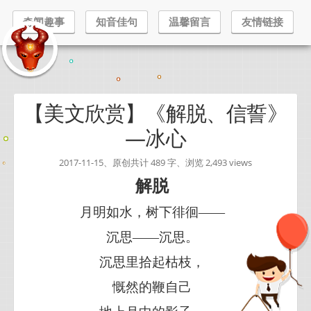
奇闻趣事
知音佳句
温馨留言
友情链接
【美文欣赏】《解脱、信誓》
—冰心
2017-11-15、原创共计 489 字、浏览 2,493 views
解脱
月明如水，树下徘徊——
沉思——沉思。
沉思里拾起枯枝，
慨然的鞭自己