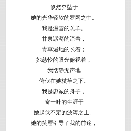
倏然奔坠于
她的光华轻软的罗网之中。
我是温善的羔羊。
甘泉潺潺的流着，
青草遍地的长着；
她慈怜的眼光俯视着，
我恬静无声地
俯伏在她杖竿之下。
我是忠诚的舟子，
寄一叶的生涯于
她起伏不定的波涛之上。
她的笑靥引导了我的前途，