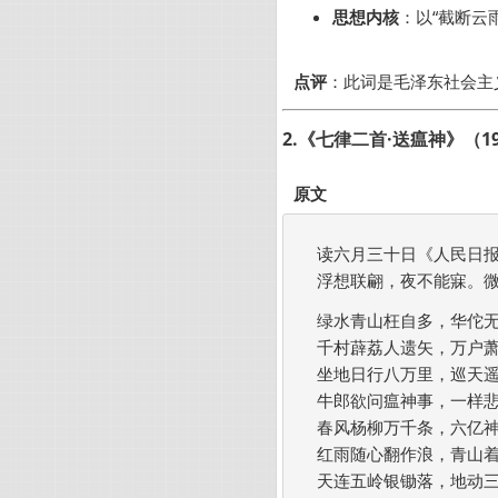
思想内核
：以“截断云
点评
：此词是毛泽东社会主
2.《七律二首·送瘟神》（1
原文
读六月三十日《人民日报
浮想联翩，夜不能寐。微
绿水青山枉自多，华佗无
千村薜荔人遗矢，万户萧
坐地日行八万里，巡天遥
牛郎欲问瘟神事，一样悲
春风杨柳万千条，六亿神
红雨随心翻作浪，青山着
天连五岭银锄落，地动三