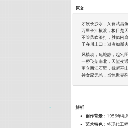
原文
才饮长沙水，又食武昌鱼
万里长江横渡，极目楚天
不管风吹浪打，胜似闲庭
子在川上曰：逝者如斯夫
风樯动，龟蛇静，起宏图
一桥飞架南北，天堑变通
更立西江石壁，截断巫山
神女应无恙，当惊世界殊
解析
创作背景
：1956年
艺术特色
：将现代工程