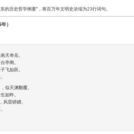
泽东的历史哲学纲要”，将百万年文明史浓缩为23行词句。
5年）
南天奇岳。

台亭阁。

子飞如跃。

。

，似天渊翻覆。

生如昨。

，风雷磅礴。

  
