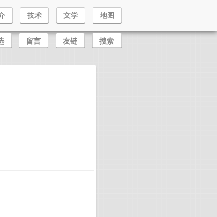
介
技术
文学
地图
选
留言
友链
搜索