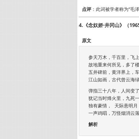
点评
：此词被学者称为“毛
4.《念奴娇·井冈山》（196
原文
参天万木，千百里，飞上
故地重来何所见，多了楼
五井碑前，黄洋界上，车
江山如画，古代曾云海绿
弹指三十八年，人间变了
犹记当时烽火里，九死一
独有豪情， 天际悬明月
一声鸡唱，万怪烟消云落。
解析