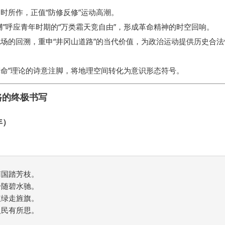
时所作，正值“防修反修”运动高潮。
礴”呼应青年时期的“万类霜天竞自由”，形成革命精神的时空回响。
场的回溯，重申“井冈山道路”的当代价值，为政治运动提供历史合法
革命”理论的诗意注脚，将地理空间转化为意识形态符号。
路的终极书写
年）
国踏芳枝。

随碧水驰。

绿走旌旗。

民有所思。  