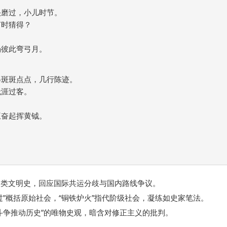
磨过，小儿时节。

时猜得？

彼此弯弓月。

斑斑点点，几行陈迹。

涯过客。

奋起挥黄钺。

人类文明史，回应国际共运分歧与国内路线争议。
过”概括原始社会，“铜铁炉火”指代阶级社会，凝练如史家笔法。
斗争推动历史”的唯物史观，暗含对修正主义的批判。