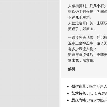
人猿相揖别。只几个石头
铜铁炉中翻火焰，为问何
不过几千寒热。

人世难逢开口笑，上疆场
流遍了，郊原血。

一篇读罢头飞雪，但记得
五帝三皇神圣事，骗了无
有多少风流人物？

盗跖庄蹻流誉后，更陈王
歌未竟，东方白。  

解析
创作背景
：晚年反思
艺术特色
：以“石头磨
思想内核
：揭示“阶级