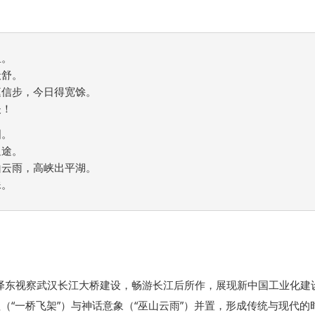
。

舒。

信步，今日得宽馀。

！

。

途。

云雨，高峡出平湖。

。  
毛泽东视察武汉长江大桥建设，畅游长江后所作，展现新中国工业化建
（“一桥飞架”）与神话意象（“巫山云雨”）并置，形成传统与现代的