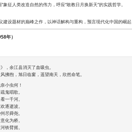
雨”象征人类改造自然的伟力，呼应“敢教日月换新天”的实践哲学。
义建设题材的巅峰之作，以神话解构与重构，预言现代化中国的崛起
958年）
》，余江县消灭了血吸虫。

风拂煦，旭日临窗，遥望南天，欣然命笔。

奈小虫何！

疏鬼唱歌。

看一千河。

欢逐逝波。

州尽舜尧。

意化为桥。

河铁臂摇。
