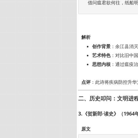
借问瘟君欲何往，纸船明
解析
创作背景
：余江县消
艺术特色
：对比旧中国
思想内核
：通过瘟疫治
点评
：此诗将疾病防控升华
二、历史叩问：文明进
3.《贺新郎·读史》（1964
原文