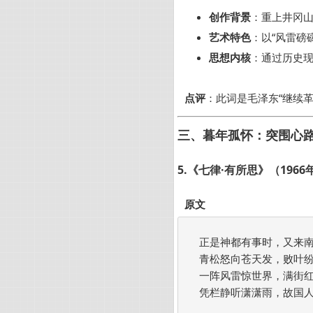
创作背景
：重上井冈山
艺术特色
：以“风雷磅
思想内核
：通过历史现
点评
：此词是毛泽东“继续
三、暮年孤怀：突围心
5.《七律·有所思》（1966
原文
正是神都有事时，又来南
青松怒向苍天发，败叶纷
一阵风雷惊世界，满街红
凭栏静听潇潇雨，故国人