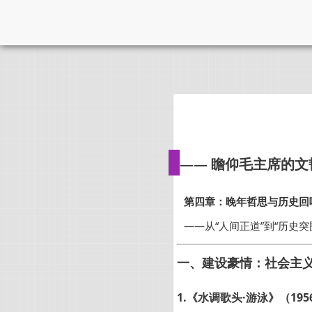
—— 瞻仰毛主席的
第四章：晚年哲思与历史回响（
——从“人间正道”到“历史突
一、建设豪情：社会主
1.《水调歌头·游泳》（195