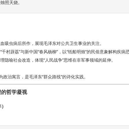
烛照天烧。 
灭血吸虫病后所作，展现毛泽东对公共卫生事业的关注。
“千村薜荔”与新中国“春风杨柳”，以“纸船明烛”的民俗意象解构疾病
理隐喻社会改造，体现“人民战争”思维在非军事领域的延伸。
为政治寓言，是毛泽东“群众路线”的诗化实践。
程的哲学凝视
年）