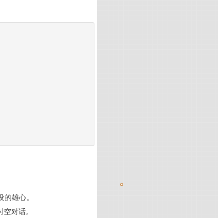
设的雄心。
时空对话。