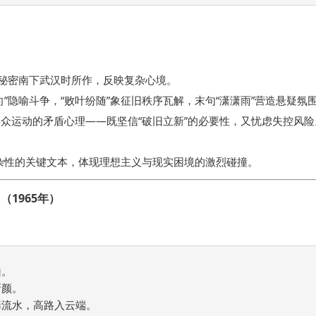
期秘密南下武汉时所作，反映复杂心境。
向”隐喻斗争，“败叶纷随”象征旧秩序瓦解，末句“潇潇雨”营造悬疑氛
众运动的矛盾心理——既坚信“破旧立新”的必要性，又忧虑失控风险
复杂性的关键文本，体现理想主义与现实困境的激烈碰撞。
（1965年）
。

颜。

流水，高路入云端。
